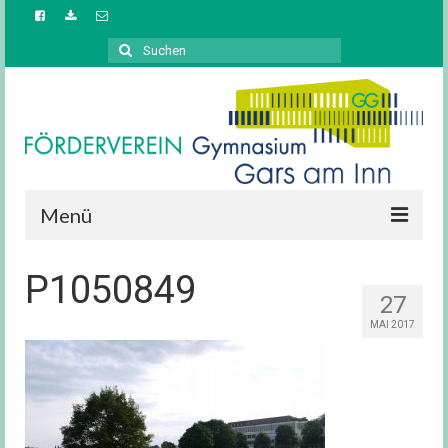
Suchen
nach:
Menü
Startseite
P1050849
27
Aufgaben / Ziele
MAI 2017
Vorstand
News / Berichte
Downloads