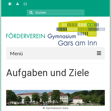
Suchen
nach:
Menü
Startseite
Aufgaben und Ziele
Aufgaben / Ziele
Vorstand
News / Berichte
Downloads
© Gymnasium Gars