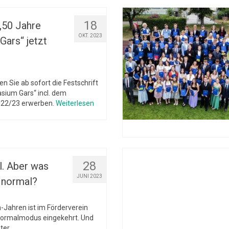
18
 „50 Jahre
OKT. 2023
ars“ jetzt
n Sie ab sofort die Festschrift
sium Gars“ incl. dem
022/23 erwerben.
Weiterlesen
28
l. Aber was
JUNI 2023
 normal?
Jahren ist im Förderverein
Normalmodus eingekehrt. Und
ter