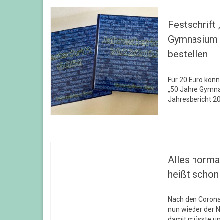
Festschrift
Gymnasium G
bestellen
Für 20 Euro könne
„50 Jahre Gymna
Jahresbericht 2
Alles norma
heißt schon
Nach den Corona-
nun wieder der 
damit müsste un