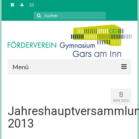
Suchen
nach:
Menü
Startseite
8
Aufgaben / Ziele
NOV. 2013
Jahreshauptversammlu
Vorstand
2013
News / Berichte
Downloads